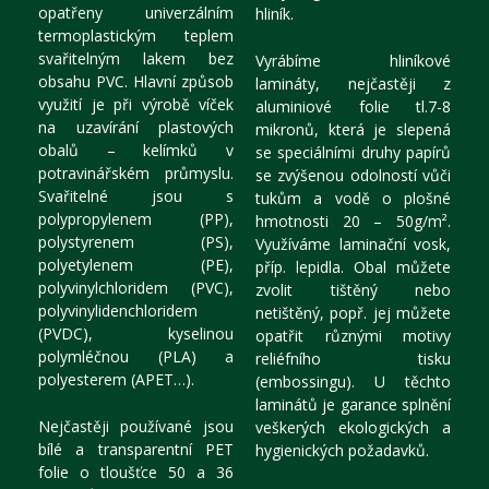
opatřeny univerzálním
hliník.
termoplastickým teplem
svařitelným lakem bez
Vyrábíme hliníkové
obsahu PVC. Hlavní způsob
lamináty, nejčastěji z
využití je při výrobě víček
aluminiové folie tl.7-8
na uzavírání plastových
mikronů, která je slepená
obalů – kelímků v
se speciálními druhy papírů
potravinářském průmyslu.
se zvýšenou odolností vůči
Svařitelné jsou s
tukům a vodě o plošné
polypropylenem (PP),
hmotnosti 20 – 50g/m².
polystyrenem (PS),
Využíváme laminační vosk,
polyetylenem (PE),
příp. lepidla. Obal můžete
polyvinylchloridem (PVC),
zvolit tištěný nebo
polyvinylidenchloridem
netištěný, popř. jej můžete
(PVDC), kyselinou
opatřit různými motivy
polymléčnou (PLA) a
reliéfního tisku
polyesterem (APET…).
(embossingu). U těchto
laminátů je garance splnění
Nejčastěji používané jsou
veškerých ekologických a
bílé a transparentní PET
hygienických požadavků.
folie o tloušťce 50 a 36