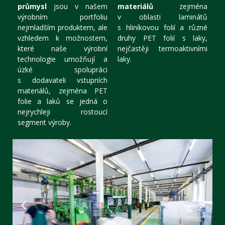
průmysl
jsou v našem
materiálů
zejména
výrobním portfoliu
v oblasti laminátů
nejmladším produktem, ale
s hliníkovou folií a různé
vzhledem k možnostem,
druhy PET folií s laky,
které naše výrobní
nejčastěji termoaktivními
technologie umožňují a
laky.
úzké spolupráci
s dodavateli vstupních
materiálů, zejména PET
folie a laků se jedná o
nejrychleji rostoucí
segment výroby.