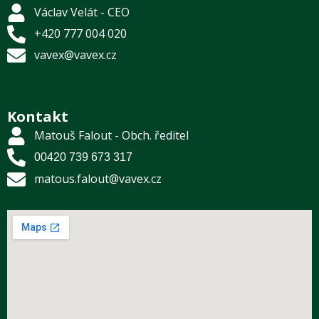
Václav Velát - CEO
+420 777 004 020
vavex@vavex.cz
Kontakt
Matouš Falout - Obch. ředitel
00420 739 673 317
matous.falout@vavex.cz