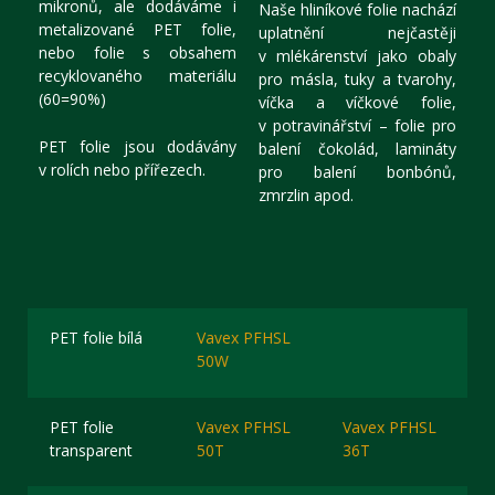
mikronů, ale dodáváme i
Naše hliníkové folie nachází
metalizované PET folie,
uplatnění nejčastěji
nebo folie s obsahem
v mlékárenství jako obaly
recyklovaného materiálu
pro másla, tuky a tvarohy,
(60=90%)
víčka a víčkové folie,
v potravinářství – folie pro
PET folie jsou dodávány
balení čokolád, lamináty
v rolích nebo přířezech.
pro balení bonbónů,
zmrzlin apod.
PET folie bílá
Vavex PFHSL
50W
PET folie
Vavex PFHSL
Vavex PFHSL
transparent
50T
36T