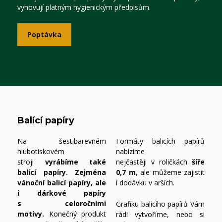
vyhovují platným hygienickým předpisům.
Poptávka
Balící papíry
Na šestibarevném
Formáty balicích papírů
hlubotiskovém
nabízíme
stroji
vyrábíme také
nejčastěji v roličkách
šíře
balící papíry. Zejména
0,7 m
, ale můžeme zajistit
vánoční balicí papíry, ale
i dodávku v arších.
i dárkové papíry
s celoročními
Grafiku balicího papírů Vám
motivy.
Konečný produkt
rádi vytvoříme, nebo si