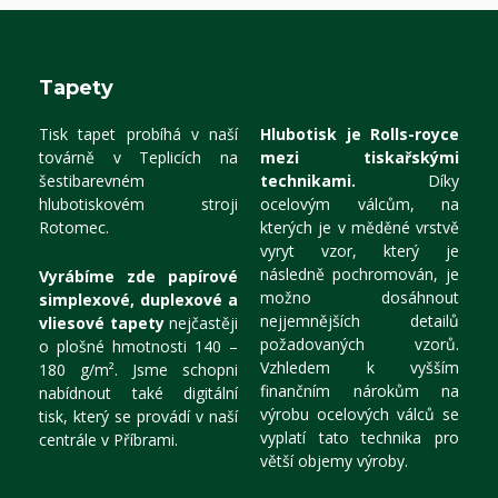
Tapety
Tisk tapet probíhá v naší
Hlubotisk je Rolls-royce
továrně v Teplicích na
mezi tiskařskými
šestibarevném
technikami.
Díky
hlubotiskovém stroji
ocelovým válcům, na
Rotomec.
kterých je v měděné vrstvě
vyryt vzor, který je
následně pochromován, je
Vyrábíme zde papírové
možno dosáhnout
simplexové, duplexové a
nejjemnějších detailů
vliesové tapety
nejčastěji
požadovaných vzorů.
o plošné hmotnosti 140 –
Vzhledem k vyšším
180 g/m². Jsme schopni
finančním nárokům na
nabídnout také digitální
výrobu ocelových válců se
tisk, který se provádí v naší
vyplatí tato technika pro
centrále v Příbrami.
větší objemy výroby.