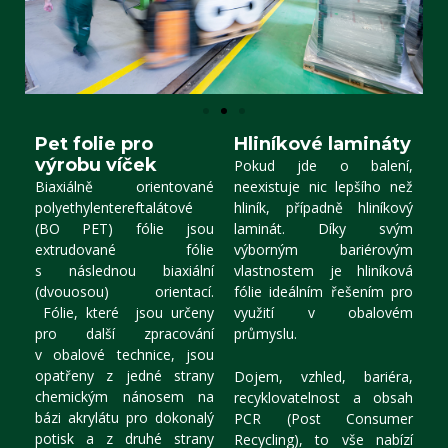
Pet folie pro
Hliníkové lamináty
výrobu víček
Pokud jde o balení,
Biaxiálně orientované
neexistuje nic lepšího než
polyethylentereftalátové
hliník, případně hliníkový
(BO PET) fólie jsou
laminát. Díky svým
extrudované fólie
výborným bariérovým
s následnou biaxiální
vlastnostem je hliníková
(dvouosou) orientací.
fólie ideálním řešením pro
Fólie, které jsou určeny
využití v obalovém
pro další zpracování
průmyslu.
v obalové technice, jsou
opatřeny z jedné strany
Dojem, vzhled, bariéra,
chemickým nánosem na
recyklovatelnost a obsah
bázi akrylátu pro dokonalý
PCR (Post Consumer
potisk a z druhé strany
Recycling), to vše nabízí