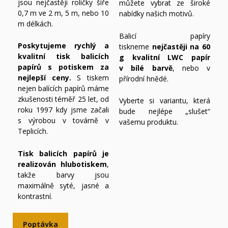
jsou nejčastěji roličky šíře
můžete vybrat ze široké
0,7 m ve 2 m, 5 m, nebo 10
nabídky našich motivů.
m délkách.
Balicí papíry
Poskytujeme rychlý a
tiskneme
nejčastěji na 60
kvalitní tisk balicích
g kvalitní LWC papír
papírů s potiskem za
v bílé barvě
, nebo v
nejlepší ceny.
S tiskem
přírodní hnědé.
nejen balících papírů máme
zkušenosti téměř 25 let, od
Vyberte si variantu, která
roku 1997 kdy jsme začali
bude nejlépe „slušet“
s výrobou v továrně v
vašemu produktu.
Teplicích.
Tisk balicích papírů je
realizován hlubotiskem
,
takže barvy jsou
maximálně syté, jasné a
kontrastní.
Poptávka