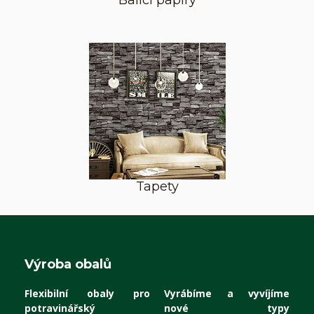
Balící papíry
Tapety
Výroba obalů
Flexibilní obaly pro
Vyrábíme a vyvíjíme
potravinářský
nové typy